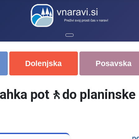
Dolenjska
Posavska
ahka pot🚶do planinske 