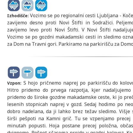
Vozimo se po regionalni cesti Ljubljana - Kočev
Izhodišče:
zavijemo desno proti Novi Štifti in Sodražici. Peljem
zavijemo levo proti Novi Štifti. V Novi Štifti nadalju
Vozimo se po gozdni makadamski cesti in sledimo ozn
za Dom na Travni gori. Parkiramo na parkirišču za Domo
S hojo pričnemo naprej po parkirišču do kolovoz
Vzpon:
Hitro pridemo do prvega razpotja, kjer nadaljujemo
pridemo do široke gozdne makadamske ceste, ki jo pre
lesenih stopnicah naprej v gozd. Sedaj hodimo po neozn
dobro nadelana, da ji lahko brez težav sledimo. Višje 
širši pešpoti na Kamni grič. Tu se vzpenjamo precej 
minutah popusti. Hoja postane precej položna, občas
dvignemo. Pešpot sčasoma preide v gozdni kolovoz. Ko 