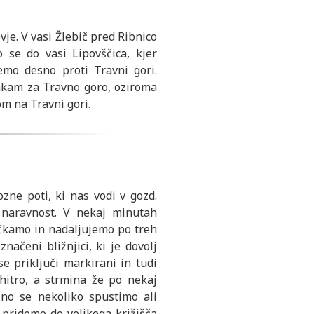
je. V vasi Žlebič pred Ribnico
o se do vasi Lipovščica, kjer
jemo desno proti Travni gori.
akam za Travno goro, oziroma
m na Travni gori.
ne poti, ki nas vodi v gozd.
 naravnost. V nekaj minutah
čkamo in nadaljujemo po treh
ačeni bližnjici, ki je dovolj
se priključi markirani in tudi
hitro, a strmina že po nekaj
no se nekoliko spustimo ali
pridemo do velikega križišča