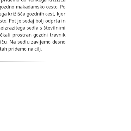
 gozdno makadamsko cesto. Po
ga križišča gozdnih cest, kjer
o. Pot je sedaj bolj odprta in
eizrazitega sedla s številnimi
čkali prostran gozdni travnik
ču. Na sedlu zavijemo desno
ah pridemo na cilj.