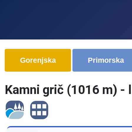
Gorenjska
Primorska
Kamni grič (1016 m) - l