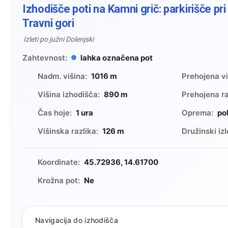
Izhodišče poti na Kamni grič: parkirišče p
Travni gori
Izleti po južni Dolenjski
Zahtevnost:
lahka označena pot
Nadm. višina:
1016 m
Prehojena vi
Višina izhodišča:
890 m
Prehojena ra
Čas hoje:
1 ura
Oprema:
po
Višinska razlika:
126 m
Družinski izl
Koordinate:
45.72936, 14.61700
Krožna pot:
Ne
Navigacija do izhodišča