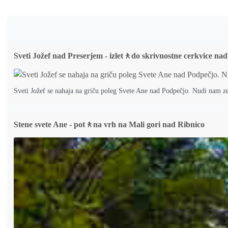
Sveti Jožef nad Preserjem - izlet🚶do skrivnostne cerkvice n
Sveti Jožef se nahaja na griču poleg Svete Ane nad Podpečjo. Nudi nam z
Stene svete Ane - pot🚶na vrh na Mali gori nad Ribnico