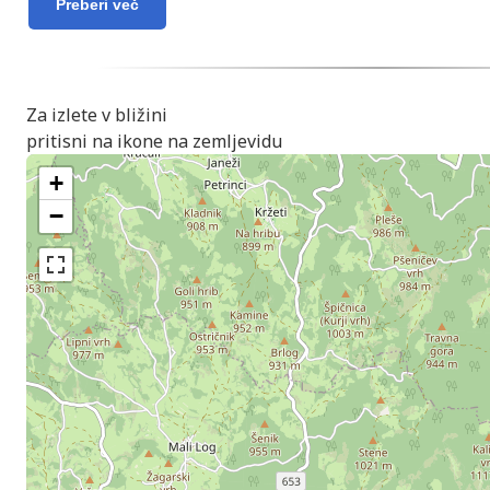
Preberi več
Za izlete v bližini
pritisni na ikone na zemljevidu
+
−