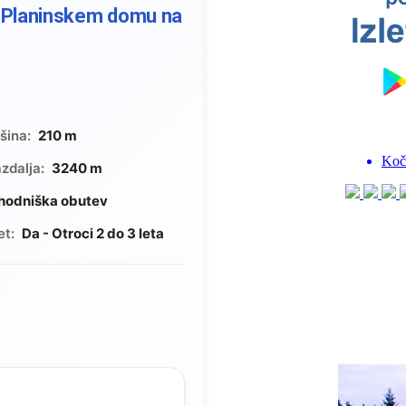
ri Planinskem domu na
šina:
210 m
zdalja:
3240 m
hodniška obutev
et:
Da - Otroci 2 do 3 leta