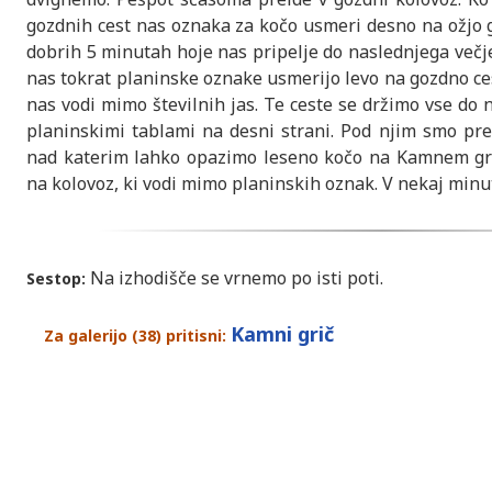
gozdnih cest nas oznaka za kočo usmeri desno na ožjo
dobrih 5 minutah hoje nas pripelje do naslednjega večje
nas tokrat planinske oznake usmerijo levo na gozdno cest
nas vodi mimo številnih jas. Te ceste se držimo vse do n
planinskimi tablami na desni strani. Pod njim smo pre
nad katerim lahko opazimo leseno kočo na Kamnem gri
na kolovoz, ki vodi mimo planinskih oznak. V nekaj minut
Na izhodišče se vrnemo po isti poti.
Sestop:
Kamni grič
Za galerijo (38) pritisni: