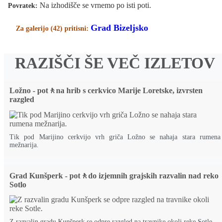
Na izhodišče se vrnemo po isti poti.
Povratek:
Grad Bizeljsko
Za galerijo (42) pritisni:
RAZIŠČI ŠE VEČ IZLETOV
Ložno - pot🚶na hrib s cerkvico Marije Loretske, izvrsten
razgled
Tik pod Marijino cerkvijo vrh griča Ložno se nahaja stara rumena
mežnarija.
Grad Kunšperk - pot🚶do izjemnih grajskih razvalin nad reko
Sotlo
Z razvalin gradu Kunšperk se odpre razgled na travnike okoli reke Sotle.