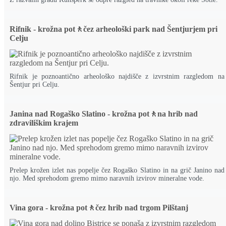
Rifnik - krožna pot🚶čez arheološki park nad Šentjurjem pri
Celju
Rifnik je poznoantično arheološko najdišče z izvrstnim razgledom na
Šentjur pri Celju.
Janina nad Rogaško Slatino - krožna pot🚶na hrib nad
zdraviliškim krajem
Prelep krožen izlet nas popelje čez Rogaško Slatino in na grič Janino nad
njo. Med sprehodom gremo mimo naravnih izvirov mineralne vode.
Vina gora - krožna pot🚶čez hrib nad trgom Pilštanj