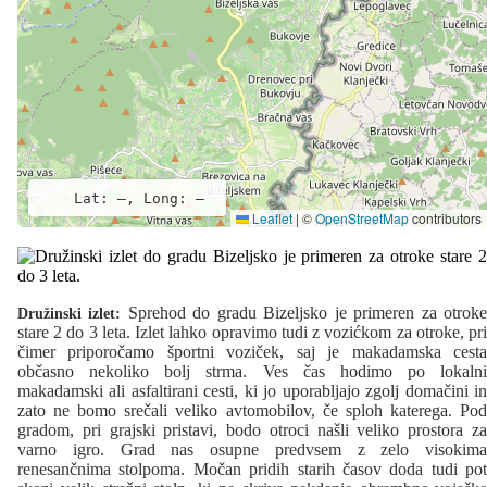
Lat: –, Long: –
Leaflet
|
©
OpenStreetMap
contributors
Sprehod do gradu Bizeljsko je primeren za otrok
Družinski izlet:
stare 2 do 3 leta. Izlet lahko opravimo tudi z vozićkom za otroke, pri
čimer priporočamo športni voziček, saj je makadamska cesta
občasno nekoliko bolj strma. Ves čas hodimo po lokalni
makadamski ali asfaltirani cesti, ki jo uporabljajo zgolj domačini in
zato ne bomo srečali veliko avtomobilov, če sploh katerega. Pod
gradom, pri grajski pristavi, bodo otroci našli veliko prostora za
varno igro. Grad nas osupne predvsem z zelo visokima
renesančnima stolpoma. Močan pridih starih časov doda tudi pot