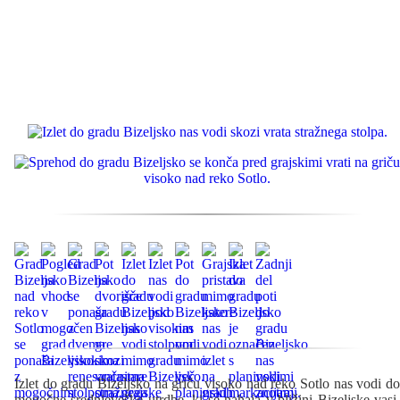
Izlet do gradu Bizeljsko na griču visoko nad reko Sotlo nas vodi do
mogočne srednjeveške utrdbe, ki se nahaja v bližini Bizeljske vasi.