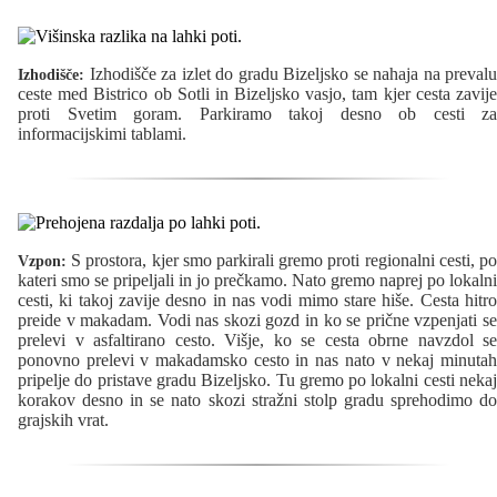
Izhodišče za izlet do gradu Bizeljsko se nahaja na prevalu
Izhodišče:
ceste med Bistrico ob Sotli in Bizeljsko vasjo, tam kjer cesta zavije
proti Svetim goram. Parkiramo takoj desno ob cesti za
informacijskimi tablami.
S prostora, kjer smo parkirali gremo proti regionalni cesti, po
Vzpon:
kateri smo se pripeljali in jo prečkamo. Nato gremo naprej po lokalni
cesti, ki takoj zavije desno in nas vodi mimo stare hiše. Cesta hitro
preide v makadam. Vodi nas skozi gozd in ko se prične vzpenjati se
prelevi v asfaltirano cesto. Višje, ko se cesta obrne navzdol se
ponovno prelevi v makadamsko cesto in nas nato v nekaj minutah
pripelje do pristave gradu Bizeljsko. Tu gremo po lokalni cesti nekaj
korakov desno in se nato skozi stražni stolp gradu sprehodimo do
grajskih vrat.