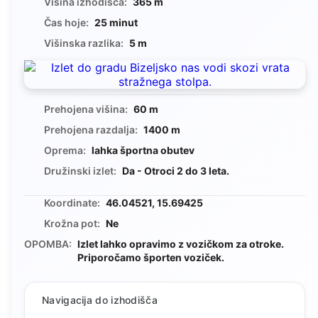
Višina izhodišča:
365 m
Čas hoje:
25 minut
Višinska razlika:
5 m
Prehojena višina:
60 m
Prehojena razdalja:
1400 m
Oprema:
lahka športna obutev
Družinski izlet:
Da - Otroci 2 do 3 leta.
Koordinate:
46.04521, 15.69425
Krožna pot:
Ne
OPOMBA:
Izlet lahko opravimo z vozičkom za otroke.
Priporočamo športen voziček.
Navigacija do izhodišča