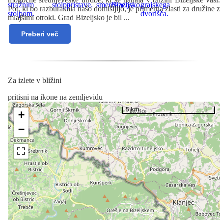
Pot, ki bo razburakala našo domišljijo, je primerna zlasti za družine z
mlajšimi otroki. Grad Bizeljsko je bil
...
Preberi več
Za izlete v bližini
pritisni na ikone na zemljevidu
5 km
+
−