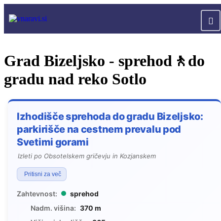
Grad Bizeljsko - sprehod🚶do
gradu nad reko Sotlo
Izhodišče sprehoda do gradu Bizeljsko:
parkirišče na cestnem prevalu pod
Svetimi gorami
Izleti po Obsotelskem gričevju in Kozjanskem
Pritisni za več
Zahtevnost:
sprehod
Nadm. višina:
370 m