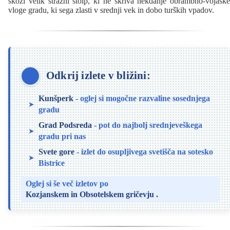
skozi velik stražni stolp, ki ne skriva nekdanje obrambno-vojaške
vloge gradu, ki sega zlasti v srednji vek in dobo turških vpadov.
Odkrij izlete v bližini:
Kunšperk
- oglej si mogočne razvaline sosednjega
gradu
Grad Podsreda
- pot do najbolj srednjeveškega
gradu pri nas
Svete gore
- izlet do osupljivega svetišča na sotesko
Bistrice
Oglej si še več izletov po
Kozjanskem in Obsotelskem gričevju
.