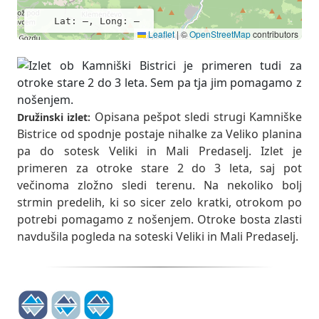
Lat: –, Long: –
Leaflet
|
©
OpenStreetMap
contributors
Opisana pešpot sledi strugi Kamniške
Družinski izlet:
Bistrice od spodnje postaje nihalke za Veliko planina
pa do sotesk Veliki in Mali Predaselj. Izlet je
primeren za otroke stare 2 do 3 leta, saj pot
večinoma zložno sledi terenu. Na nekoliko bolj
strmin predelih, ki so sicer zelo kratki, otrokom po
potrebi pomagamo z nošenjem. Otroke bosta zlasti
navdušila pogleda na soteski Veliki in Mali Predaselj.