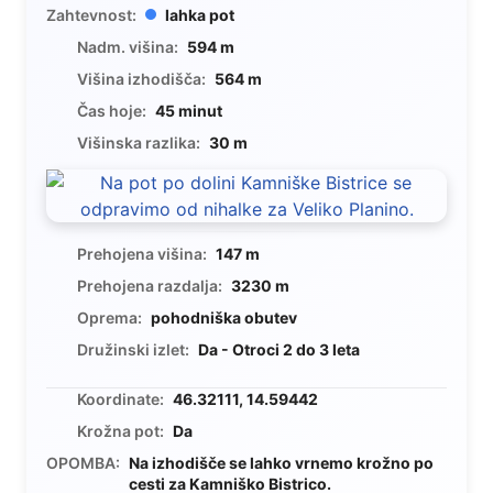
Zahtevnost:
lahka pot
Nadm. višina:
594 m
Višina izhodišča:
564 m
Čas hoje:
45 minut
Višinska razlika:
30 m
Prehojena višina:
147 m
Prehojena razdalja:
3230 m
Oprema:
pohodniška obutev
Družinski izlet:
Da - Otroci 2 do 3 leta
Koordinate:
46.32111, 14.59442
Krožna pot:
Da
OPOMBA:
Na izhodišče se lahko vrnemo krožno po
cesti za Kamniško Bistrico.