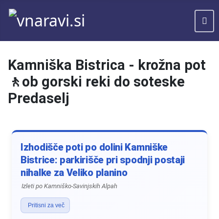
Kamniška Bistrica - krožna pot
🚶ob gorski reki do soteske
Predaselj
Izhodišče poti po dolini Kamniške
Bistrice: parkirišče pri spodnji postaji
nihalke za Veliko planino
Izleti po Kamniško-Savinjskih Alpah
Pritisni za več