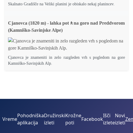
Skalnato Gradišče na Veliki planini je obiskalo nekaj planincev.
Cjanovca (1820 m) - lahka pot🚶na goro nad Preddvorom
(Kamniško-Savinjske Alpe)
Cjanovca je znameniti in zelo razgleden vrh s pogledom na gore
Kamniško-Savinjskih Alp.
Pohodniška
Družinski
Krožne
Išči
Novi
Vreme
Facebook
Zem
aplikacija
izleti
poti
izlete
izleti