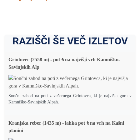
RAZIŠČI ŠE VEČ IZLETOV
Grintovec (2558 m) - pot🚶na najvišji vrh Kamniško-
Savinjskih Alp
Sončni zahod na poti z večernega Grintovca, ki je najvišja gora v
Kamniško-Savinjskih Alpah.
Kranjska reber (1435 m) - lahka pot🚶na vrh na Kašni
planini