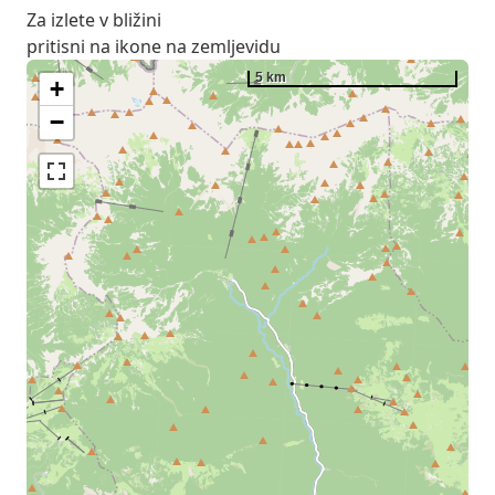
Za izlete v bližini
pritisni na ikone na zemljevidu
5 km
+
−