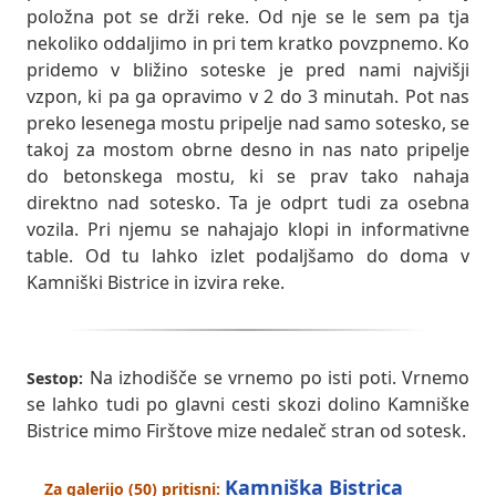
položna pot se drži reke. Od nje se le sem pa tja
nekoliko oddaljimo in pri tem kratko povzpnemo. Ko
pridemo v bližino soteske je pred nami najvišji
vzpon, ki pa ga opravimo v 2 do 3 minutah. Pot nas
preko lesenega mostu pripelje nad samo sotesko, se
takoj za mostom obrne desno in nas nato pripelje
do betonskega mostu, ki se prav tako nahaja
direktno nad sotesko. Ta je odprt tudi za osebna
vozila. Pri njemu se nahajajo klopi in informativne
table. Od tu lahko izlet podaljšamo do doma v
Kamniški Bistrice in izvira reke.
Na izhodišče se vrnemo po isti poti. Vrnemo
Sestop:
se lahko tudi po glavni cesti skozi dolino Kamniške
Bistrice mimo Firštove mize nedaleč stran od sotesk.
Kamniška Bistrica
Za galerijo (50) pritisni: