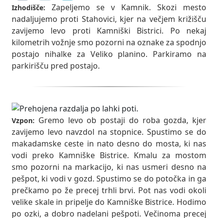
Zapeljemo se v Kamnik. Skozi mesto
Izhodišče:
nadaljujemo proti Stahovici, kjer na večjem križišču
zavijemo levo proti Kamniški Bistrici. Po nekaj
kilometrih vožnje smo pozorni na oznake za spodnjo
postajo nihalke za Veliko planino. Parkiramo na
parkirišču pred postajo.
Gremo levo ob postaji do roba gozda, kjer
Vzpon:
zavijemo levo navzdol na stopnice. Spustimo se do
makadamske ceste in nato desno do mosta, ki nas
vodi preko Kamniške Bistrice. Kmalu za mostom
smo pozorni na markacijo, ki nas usmeri desno na
pešpot, ki vodi v gozd. Spustimo se do potočka in ga
prečkamo po že precej trhli brvi. Pot nas vodi okoli
velike skale in pripelje do Kamniške Bistrice. Hodimo
po ozki, a dobro nadelani pešpoti. Večinoma precej