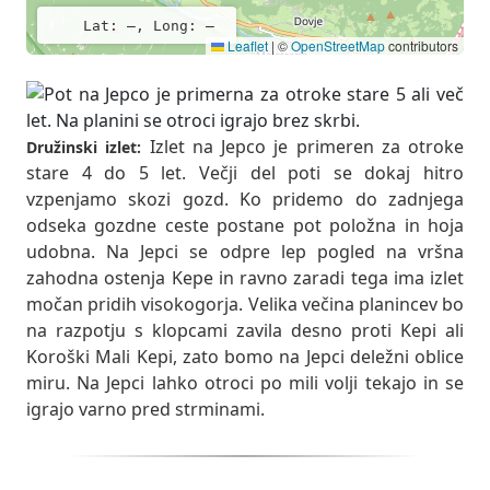
Lat: –, Long: –
Leaflet
|
©
OpenStreetMap
contributors
Izlet na Jepco je primeren za otroke
Družinski izlet:
stare 4 do 5 let. Večji del poti se dokaj hitro
vzpenjamo skozi gozd. Ko pridemo do zadnjega
odseka gozdne ceste postane pot položna in hoja
udobna. Na Jepci se odpre lep pogled na vršna
zahodna ostenja Kepe in ravno zaradi tega ima izlet
močan pridih visokogorja. Velika večina planincev bo
na razpotju s klopcami zavila desno proti Kepi ali
Koroški Mali Kepi, zato bomo na Jepci deležni oblice
miru. Na Jepci lahko otroci po mili volji tekajo in se
igrajo varno pred strminami.