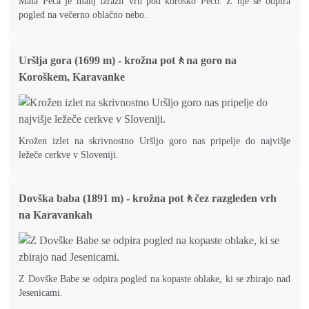
Mala Peca je manj izrazit vrh pod koroško Peco. Z nje se odpira
pogled na večerno oblačno nebo.
Uršlja gora (1699 m) - krožna pot🚶na goro na
Koroškem, Karavanke
Krožen izlet na skrivnostno Uršljo goro nas pripelje do najvišje
ležeče cerkve v Sloveniji.
Dovška baba (1891 m) - krožna pot🚶čez razgleden vrh
na Karavankah
Z Dovške Babe se odpira pogled na kopaste oblake, ki se zbirajo nad
Jesenicami.