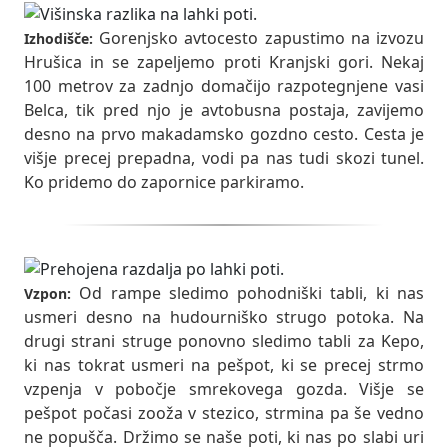
Gorenjsko avtocesto zapustimo na izvozu
Izhodišče:
Hrušica in se zapeljemo proti Kranjski gori. Nekaj
100 metrov za zadnjo domačijo razpotegnjene vasi
Belca, tik pred njo je avtobusna postaja, zavijemo
desno na prvo makadamsko gozdno cesto. Cesta je
višje precej prepadna, vodi pa nas tudi skozi tunel.
Ko pridemo do zapornice parkiramo.
Od rampe sledimo pohodniški tabli, ki nas
Vzpon:
usmeri desno na hudourniško strugo potoka. Na
drugi strani struge ponovno sledimo tabli za Kepo,
ki nas tokrat usmeri na pešpot, ki se precej strmo
vzpenja v pobočje smrekovega gozda. Višje se
pešpot počasi zooža v stezico, strmina pa še vedno
ne popušča. Držimo se naše poti, ki nas po slabi uri