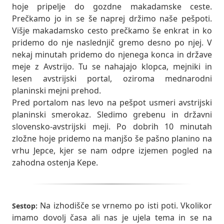
hoje pripelje do gozdne makadamske ceste.
Prečkamo jo in se še naprej držimo naše pešpoti.
Višje makadamsko cesto prečkamo še enkrat in ko
pridemo do nje naslednjič gremo desno po njej. V
nekaj minutah pridemo do njenega konca in države
meje z Avstrijo. Tu se nahajajo klopca, mejniki in
lesen avstrijski portal, oziroma mednarodni
planinski mejni prehod.
Pred portalom nas levo na pešpot usmeri avstrijski
planinski smerokaz. Sledimo grebenu in državni
slovensko-avstrijski meji. Po dobrih 10 minutah
zložne hoje pridemo na manjšo še pašno planino na
vrhu Jepce, kjer se nam odpre izjemen pogled na
zahodna ostenja Kepe.
Na izhodišče se vrnemo po isti poti. Vkolikor
Sestop:
imamo dovolj časa ali nas je ujela tema in se na