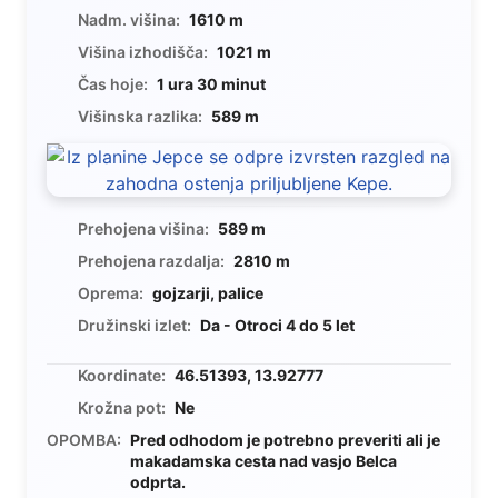
Nadm. višina:
1610 m
Višina izhodišča:
1021 m
Čas hoje:
1 ura 30 minut
Višinska razlika:
589 m
Prehojena višina:
589 m
Prehojena razdalja:
2810 m
Oprema:
gojzarji, palice
Družinski izlet:
Da - Otroci 4 do 5 let
Koordinate:
46.51393, 13.92777
Krožna pot:
Ne
OPOMBA:
Pred odhodom je potrebno preveriti ali je
makadamska cesta nad vasjo Belca
odprta.