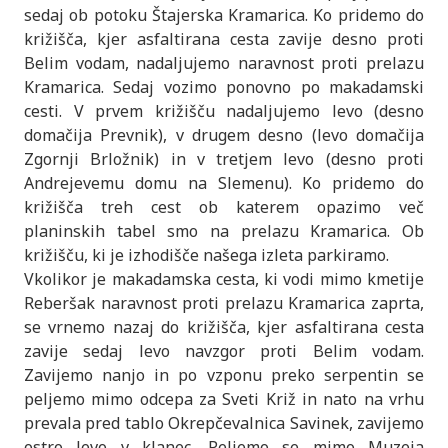
sedaj ob potoku Štajerska Kramarica. Ko pridemo do
križišča, kjer asfaltirana cesta zavije desno proti
Belim vodam, nadaljujemo naravnost proti prelazu
Kramarica. Sedaj vozimo ponovno po makadamski
cesti. V prvem križišču nadaljujemo levo (desno
domačija Prevnik), v drugem desno (levo domačija
Zgornji Brložnik) in v tretjem levo (desno proti
Andrejevemu domu na Slemenu). Ko pridemo do
križišča treh cest ob katerem opazimo več
planinskih tabel smo na prelazu Kramarica. Ob
križišču, ki je izhodišče našega izleta parkiramo.
Vkolikor je makadamska cesta, ki vodi mimo kmetije
Reberšak naravnost proti prelazu Kramarica zaprta,
se vrnemo nazaj do križišča, kjer asfaltirana cesta
zavije sedaj levo navzgor proti Belim vodam.
Zavijemo nanjo in po vzponu preko serpentin se
peljemo mimo odcepa za Sveti Križ in nato na vrhu
prevala pred tablo Okrepčevalnica Savinek, zavijemo
ostro levo v klanec. Peljemo se mimo Muzeja