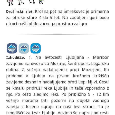
Krožna pot na Smrekovec je primerna
Družinski izlet:
za otroke stare 4 do 5 let. Na zaobljeni gori bodo
otroci našli obilo varnega prostora za igro.
1. Na avtocesti Ljubljana - Maribor
Izhodišče:
zavijemo na izvozu za Mozirje, Šentrupert, Logarska
dolina. Z vožnjo nadaljujemo proti Mozirjem. Ko
pridemo v Ljubijo na prvem krožnem križišču
zavijemo desno in nadaljujemo proti Lepi Njivi. Cesti
se kmalu pridruži reka Ljubija in teče vzporedno z
njo. Po cesti sledimo reki. Po približno 9 - 12 km
vožnje moramo biti pozorni na objekt vodnega
zajetja z leseno ograjo na naši levi strani. Tu je
izhodišče za izvir Ljubije. Vozimo še naprej po cesti