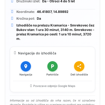
Družinski izlet:
Da - Otroci 4 do 5 let
Koordinate:
46.41807, 14.89892
Krožna pot:
Da
Izhodišče na prelazu Kramarica - Smrekovec čez
Bukov stan: 1 ura 30 minut, 3140 m. Smrekovec -
prelaz Kramarica po cesti: 1 ura 10 minut, 3720
m.
Navigacija do izhodišča
Navigacija
Parkirišče
Deli izhodišče
Povezave odprejo Google Maps
Informacije so od izhodišča do vrha razen, če ni označeno
drugače. Razdalje in višine so ocenjene na podlagi gps podatkov.