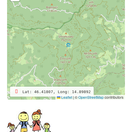
Lat: 46.41807, Long: 14.89892
Leaflet
|
©
OpenStreetMap
contributors