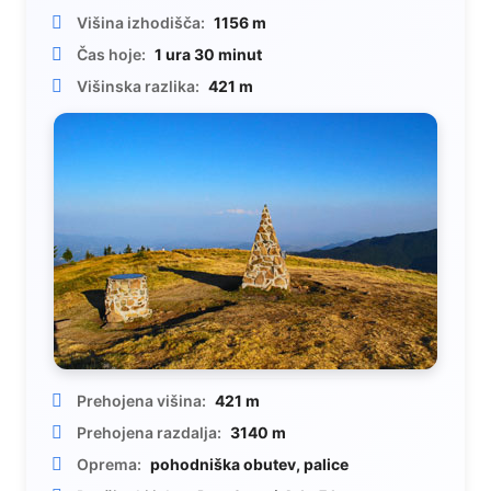
Višina izhodišča:
1156 m
Čas hoje:
1 ura 30 minut
Višinska razlika:
421 m
Prehojena višina:
421 m
Prehojena razdalja:
3140 m
Oprema:
pohodniška obutev, palice