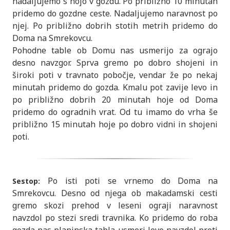
nadaljujemo s hojo v gozdu. Po približno 10 minutah
pridemo do gozdne ceste. Nadaljujemo naravnost po
njej. Po približno dobrih stotih metrih pridemo do
Doma na Smrekovcu.
Pohodne table ob Domu nas usmerijo za ograjo
desno navzgor. Sprva gremo po dobro shojeni in
široki poti v travnato pobočje, vendar že po nekaj
minutah pridemo do gozda. Kmalu pot zavije levo in
po približno dobrih 20 minutah hoje od Doma
pridemo do ogradnih vrat. Od tu imamo do vrha še
približno 15 minutah hoje po dobro vidni in shojeni
poti.
Po isti poti se vrnemo do Doma na
Sestop:
Smrekovcu. Desno od njega ob makadamski cesti
gremo skozi prehod v leseni ograji naravnost
navzdol po stezi sredi travnika. Ko pridemo do roba