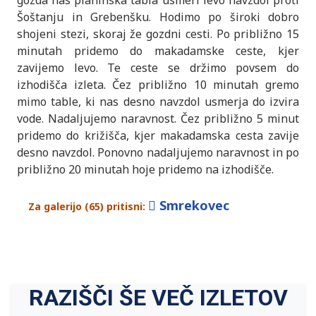
gozda nas planinska tabla usmeri levo navzdol proti
Šoštanju in Grebenšku. Hodimo po široki dobro
shojeni stezi, skoraj že gozdni cesti. Po približno 15
minutah pridemo do makadamske ceste, kjer
zavijemo levo. Te ceste se držimo povsem do
izhodišča izleta. Čez približno 10 minutah gremo
mimo table, ki nas desno navzdol usmerja do izvira
vode. Nadaljujemo naravnost. Čez približno 5 minut
pridemo do križišča, kjer makadamska cesta zavije
desno navzdol. Ponovno nadaljujemo naravnost in po
približno 20 minutah hoje pridemo na izhodišče.
Smrekovec
Za galerijo (65) pritisni:
RAZIŠČI ŠE VEČ IZLETOV