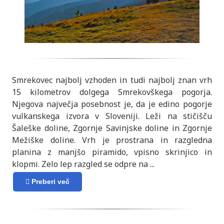
Smrekovec najbolj vzhoden in tudi najbolj znan vrh
15 kilometrov dolgega Smrekovškega pogorja.
Njegova največja posebnost je, da je edino pogorje
vulkanskega izvora v Sloveniji. Leži na stičišču
Šaleške doline, Zgornje Savinjske doline in Zgornje
Mežiške doline. Vrh je prostrana in razgledna
planina z manjšo piramido, vpisno skrinjico in
klopmi. Zelo lep razgled se odpre na
...
Preberi več