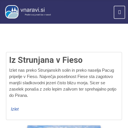
Iz Strunjana v Fieso
Izlet nas preko Strunjanskih solin in preko naselja Pacug
pripelje v Fieso. Največja posebnost Fiese sta zagotovo
manjši sladkovodni jezeri čisto blizu morja. Sicer se
zaselek ponaša z zelo lepim zalivom ter sprehajalno potjo
do Pirana.
Izlet