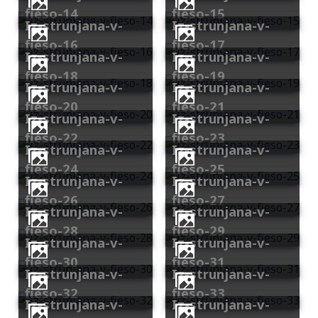
fieso-14
fieso-15
iz-strunjana-v-
iz-strunjana-v-
fieso-16
fieso-17
iz-strunjana-v-
iz-strunjana-v-
fieso-18
fieso-19
iz-strunjana-v-
iz-strunjana-v-
fieso-20
fieso-21
iz-strunjana-v-
iz-strunjana-v-
fieso-22
fieso-23
iz-strunjana-v-
iz-strunjana-v-
fieso-24
fieso-25
iz-strunjana-v-
iz-strunjana-v-
fieso-26
fieso-27
iz-strunjana-v-
iz-strunjana-v-
fieso-28
fieso-29
iz-strunjana-v-
iz-strunjana-v-
fieso-30
fieso-31
iz-strunjana-v-
iz-strunjana-v-
fieso-32
fieso-33
iz-strunjana-v-
iz-strunjana-v-