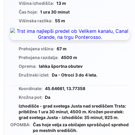
Višina izhodišča:
13 m
Čas hoje:
1 ura 30 minut
Višinska razlika:
55 m
Prehojena višina:
67 m
Prehojena razdalja:
4500 m
Oprema:
lahka športna obutev
Družinski izlet:
Da - Otroci 3 do 4 leta.
Koordinate:
45.64661, 13.77358
Krožna pot:
Da
Izhodišče - grad svetega Justa nad središčem Trsta:
približno 1 ura 30 minut, 4500 m. Krožen povratek:
grad svetega Justa - izhodišče: 35 minut, 925 m.
OPOMBA:
Čas hoje velja za običajen sproščujoč sprehod
po mestnih središčih.