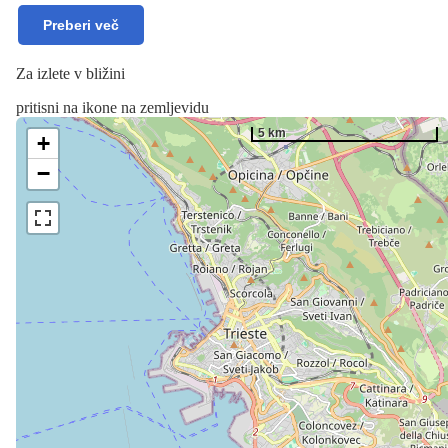
Preberi več
Za izlete v bližini
pritisni na ikone na zemljevidu
5 km
+
−