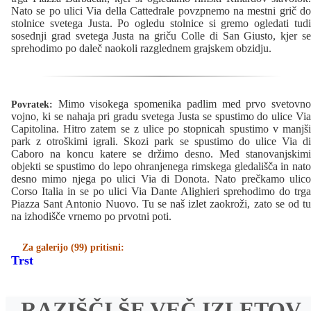
Nato se po ulici Via della Cattedrale povzpnemo na mestni grič do
stolnice svetega Justa. Po ogledu stolnice si gremo ogledati tudi
sosednji grad svetega Justa na griču Colle di San Giusto, kjer se
sprehodimo po daleč naokoli razglednem grajskem obzidju.
Mimo visokega spomenika padlim med prvo svetovno
Povratek:
vojno, ki se nahaja pri gradu svetega Justa se spustimo do ulice Via
Capitolina. Hitro zatem se z ulice po stopnicah spustimo v manjši
park z otroškimi igrali. Skozi park se spustimo do ulice Via di
Caboro na koncu katere se držimo desno. Med stanovanjskimi
objekti se spustimo do lepo ohranjenega rimskega gledališča in nato
desno mimo njega po ulici Via di Donota. Nato prečkamo ulico
Corso Italia in se po ulici Via Dante Alighieri sprehodimo do trga
Piazza Sant Antonio Nuovo. Tu se naš izlet zaokroži, zato se od tu
na izhodišče vrnemo po prvotni poti.
Za galerijo (99) pritisni:
Trst
RAZIŠČI ŠE VEČ IZLETOV