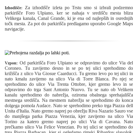
Za izhodišče izleta po Trstu smo si izbrali podzemno
Izhodišče:
parkirišče Foro Ulpiano, ker se nahaja v središču mesta blizu
Velikega kanala, Canal Grande, ki je ena od najlepših in osrednjih
točk mesta. Za pot do parkirišča predlagamo uporabo Google Maps
navigacije.
Od parkirišča Foro Ulpiano se odpravimo do ulice Via del
Vzpon:
Coroneo. Tu zavijemo desno in se po tej ulici sprehodimo do
križišča z ulico Via Giosue Caarducci. Tu gremo levo po tej ulici in
nato kmalu zavijemo na ulico Via di Torre Blanca. Po njej se
sprehodimo do ulice Via Trenta Ottobre, kjer gremo levo in se
odpravimo do trga Sant Antonio Nuovo. Tu se nato ob Velikem
kanalu sprehodimo do nabrežja, oziroma obalnega sprehajališča
mestnega središča. Na mestnem nabrežju se sprehodimo do konca
dolgega pomola Audace. Nato se sprehodimo preko trga Piazza dell
Unita d'Italia. Nato gremo naprej po obrežju Riva Nazario Sauro vse
do manjšega parka Piazza Venezia, kjer zavijemo na ulico Via
Torino za katero gremo naprej po ulici Via di Cavana. Nato
prečkamo ulico Via Felice Venezian. Po tej ulici se sprehodimo do
trga Piazza Barbacan, kjer si ogledamo rimski Rihardov slavolok.