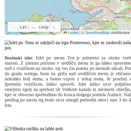
Lat: –, Long: –
Leaflet
|
©
OpenStreetMap
contributors
Izlet po mestu Trst je primeren za otroke vse
Družinski izlet:
starosti. Z izletom pričemo v središču mesta in ga lahko opravimo
tudi z vozičkom za otroke, saj ves čas poteka po mestnih ulicah. Pot
do gradu svetega Justa na griču nad središčem mesta je občasno
nekoliko bolj strma, a bomo vzpon z nekaj truda, še posebej s
športnim vozičkom, lahko opravili. Izlet lahko sicer poljubno
omejimo zgolj na sprehod ob Velikem kanalu in mestnem obrežju,
kjer se obvezno sprehodimo do konca dolgega pomola Audace. Naš
predlog po mestu trg bodo sicer zmogli prehoditi otroci stari 3 do 4
leta.