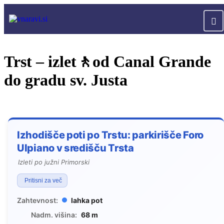
Trst – izlet🚶od Canal Grande
do gradu sv. Justa
Izhodišče poti po Trstu: parkirišče Foro
Ulpiano v središču Trsta
Izleti po južni Primorski
Pritisni za več
Zahtevnost:
lahka pot
Nadm. višina:
68 m