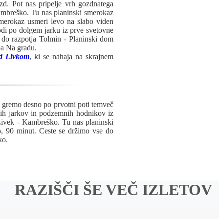
zd. Pot nas pripelje vrh gozdnatega
Kambreško. Tu nas planinski smerokaz
merokaz usmeri levo na slabo viden
odi po dolgem jarku iz prve svetovne
 do razpotja Tolmin - Planinski dom
ba Na gradu.
d Livkom
, ki se nahaja na skrajnem
e gremo desno po prvotni poti temveč
kih jarkov in podzemnih hodnikov iz
 Livek - Kambreško. Tu nas planinski
, 90 minut. Ceste se držimo vse do
ko.
RAZIŠČI ŠE VEČ IZLETOV