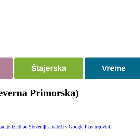
Štajerska
Vreme
severna Primorska)