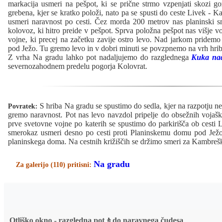
markacija usmeri na pešpot, ki se prične strmo vzpenjati skozi go
grebena, kjer se kratko položi, nato pa se spusti do ceste Livek - 
usmeri naravnost po cesti. Čez morda 200 metrov nas planinski s
kolovoz, ki hitro preide v pešpot. Sprva položna pešpot nas višje v
vojne, ki precej na začetku zavije ostro levo. Nad jarkom pridemo
pod Ježo. Tu gremo levo in v dobri minuti se povzpnemo na vrh hri
Z vrha Na gradu lahko pot nadaljujemo do razglednega
Kuka na
severnozahodnem predelu pogorja Kolovrat.
S hriba Na gradu se spustimo do sedla, kjer na razpotju n
Povratek:
gremo naravnost. Pot nas levo navzdol pripelje do obsežnih vojaš
prve svetovne vojne po katerih se spustimo do parkirišča ob cesti
smerokaz usmeri desno po cesti proti Planinskemu domu pod Ježo
planinskega doma. Na cestnih križiščih se držimo smeri za Kambreš
Na gradu
Za galerijo (110) pritisni:
Otliško okno - razgledna pot🚶do naravnega čudesa