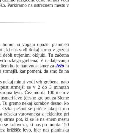
žo. Parkiramo na ustreznem mestu v
 bomo na vogalu opazili planinski
ti, ki nas vodi dokaj strmo v gozdat
i debli utrjenimi okljuki. Tu začetna
 vrh ozkega grebena. V nadaljevanju
dtem ko je naravnost smer za
Ježo
in
 strmejši, kar pomeni, da smo že na
 nekaj minut vodi vrh grebena, nato
spust strmejši se v 2 do 3 minutah
oziroma levo. Čez morda 100 metrov
 usmeri levo (desno gre pot za Sleme
. Tu gremo nekaj korakov desno, ko
 Ozka pešpot se prične takoj strmo
a odseka varovanega z jeklenico pri
ej strma pot, ki se le na enem mestu
mo se kolovoza, ki nas po morda 150
z križišče levo, kjer nas planinska