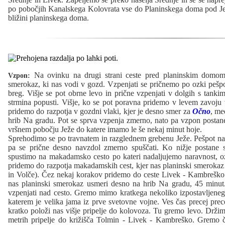
po pobočjih Kanalskega Kolovrata vse do Planinskega doma pod Je
bližini planinskega doma.
Na ovinku na drugi strani ceste pred planinskim domom
Vzpon:
smerokaz, ki nas vodi v gozd. Vzpenjati se pričnemo po ozki pešpo
breg. Višje se pot obrne levo in prične vzpenjati v dolgih s tankim
strmina popusti. Višje, ko se pot poravna pridemo v levem zavoju
pridemo do razpotja v gozdni vlaki, kjer je desno smer za
Očno
, me
hrib Na gradu. Pot se sprva vzpenja zmerno, nato pa vzpon postane
vršnem pobočju Ježe do katere imamo le še nekaj minut hoje.
Sprehodimo se po travnatem in razglednem grebenu Ježe. Pešpot nas
pa se prične desno navzdol zmerno spuščati. Ko nižje postane 
spustimo na makadamsko cesto po kateri nadaljujemo naravnost, 
pridemo do razpotja makadamskih cest, kjer nas planinski smerokaz
in Volče). Čez nekaj korakov pridemo do ceste Livek - Kambreško
nas planinski smerokaz usmeri desno na hrib Na gradu, 45 minut.
vzpenjati nad cesto. Gremo mimo kratkega nekoliko izpostavljeneg
katerem je velika jama iz prve svetovne vojne. Ves čas precej prec
kratko položi nas višje pripelje do kolovoza. Tu gremo levo. Drži
metrih pripelje do križišča Tolmin - Livek - Kambreško. Gremo če