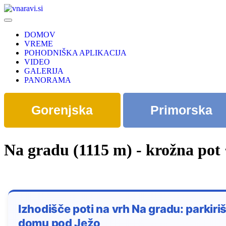
DOMOV
VREME
POHODNIŠKA APLIKACIJA
VIDEO
GALERIJA
PANORAMA
Gorenjska
Primorska
Na gradu (1115 m) - krožna pot
Izhodišče poti na vrh Na gradu: parkiri
domu pod Ježo