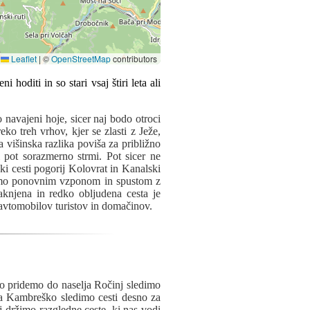
Leaflet
|
©
OpenStreetMap
contributors
o navajeni hoje, sicer naj bodo otroci
eko treh vrhov, kjer se zlasti z Ježe,
višinska razlika poviša za približno
 pot sorazmerno strmi. Pot sicer ne
i cesti pogorij Kolovrat in Kanalski
gnemo ponovnim vzponom in spustom z
knjena in redko obljudena cesta je
o avtomobilov turistov in domačinov.
o pridemo do naselja Ročinj sledimo
a Kambreško sledimo cesti desno za
j držimo razgledne ceste, ki nas vodi