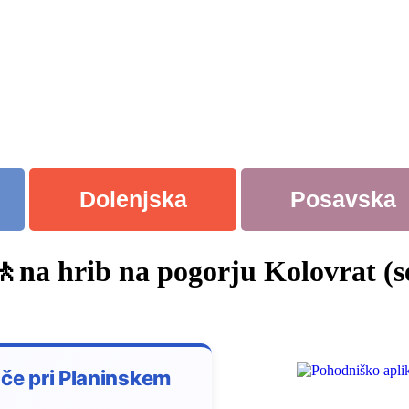
Dolenjska
Posavska
🚶na hrib na pogorju Kolovrat (
šče pri Planinskem