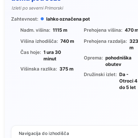
Izleti po severni Primorski
Zahtevnost:
lahko označena pot
Nadm. višina:
1115 m
Prehojena višina:
470 
Višina izhodišča:
740 m
Prehojena razdalja:
32
m
Čas hoje:
1 ura 30
Oprema:
pohodniška
minut
obutev
Višinska razlika:
375 m
Družinski izlet:
Da -
Otroci 4
do 5 let
Navigacija do izhodišča