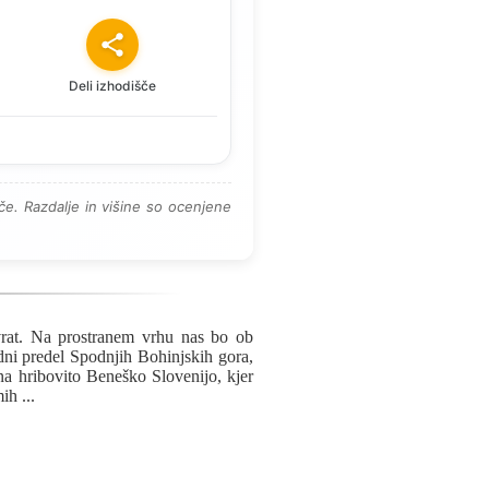
Deli izhodišče
e. Razdalje in višine so ocenjene
rat. Na prostranem vrhu nas bo ob
ni predel Spodnjih Bohinjskih gora,
na hribovito Beneško Slovenijo, kjer
rmih
...