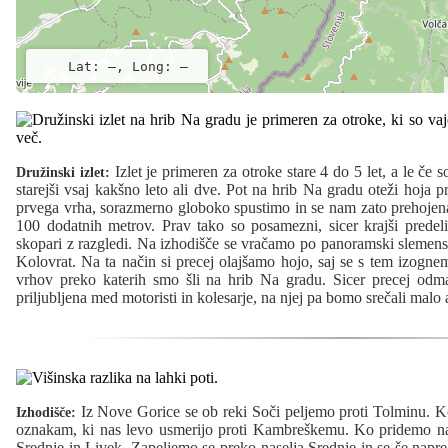
Lat: –, Long: –
Izlet je primeren za otroke stare 4 do 5 let, a le če s
Družinski izlet:
starejši vsaj kakšno leto ali dve. Pot na hrib Na gradu oteži hoja pr
prvega vrha, sorazmerno globoko spustimo in se nam zato prehojena 
100 dodatnih metrov. Prav tako so posamezni, sicer krajši predeli
skopari z razgledi. Na izhodišče se vračamo po panoramski slemensk
Kolovrat. Na ta način si precej olajšamo hojo, saj se s tem izo
vrhov preko katerih smo šli na hrib Na gradu. Sicer precej odma
priljubljena med motoristi in kolesarje, na njej pa bomo srečali mal
Iz Nove Gorice se ob reki Soči peljemo proti Tolminu. K
Izhodišče:
oznakam, ki nas levo usmerijo proti Kambreškemu. Ko pridemo n
Srednje in Livek. Zapeljemo se preko naselja Srednje in se še napre