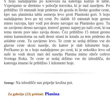
S hojo nadaljujemo po kolovozu na katerega kažejo te table.
Vzpenjamo se direktno v pobočje travnika, ki je nad naseljem. Po
približno 10 minutah hoje pridemo do gozda in široke gozdne ceste,
kjer nas planinska tabla usmerja levo proti Planinski gori. S hojo
nadaljujemo levo po tej cesti. Po slabih 10 minutah hoje gremo
mimo razcepa, kjer vodi pot desno navzgor na Planinsko goro. Tu
ne zavijemo desno navzgor, temveč gremo naprej po naši cesti, ki na
temu mestu prav tako zavija desno. Čez približno 15 minut gremo
mimo kamnoloma na naši desni strani in kmalu za tem pridemo do
asfaltne ceste. Tu zavijemo levo. Te ceste se sedaj držimo vse do
glavne ceste skozi naselje, do katere je slab kilometer hoje.
Prečkamo jo in s hojo nadaljujemo po cesti, ki je nekoliko levo od
naše in vodi skozi stari del naselja Planina mimo rdeče cerkve
Svetega Roka. Te ceste se sedaj držimo vse do izhodišča, do
katerega imamo še približno 1 kilometer hoje.
Na izhodišče nas pripelje krožna pot.
Sestop:
Planina
Za galerijo (23) pritisni: