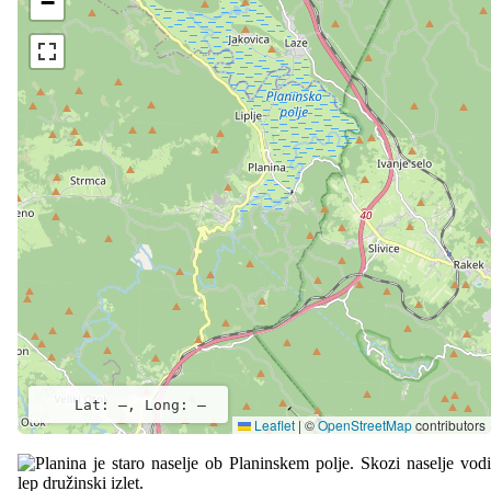
−
Lat: –, Long: –
Leaflet
|
©
OpenStreetMap
contributors