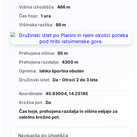
Višina izhodišča:
466 m
Čas hoje:
1 ura
Višinska razlika:
86 m
Prehojena višina:
95 m
Prehojena razdalja:
4300 m
Oprema:
lahka športna obutev
Družinski izlet:
Da - Otroci 2 do 3 leta
Koordinate:
45.83004, 14.25185
Krožna pot:
Da
Čas hoje, prehojena razdalja in višina veljajo za
celotno krožno pot.
Navigacija do izhodišča