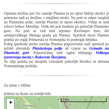
Opisana krožna pot čez naselje Planina in po njeni bližnji okolici je
primerna tudi za družine z mlajšimi otroki. Na poti se odpre razgled
na Planinsko polje, naselje Planina in njeno okolico. Vidijo se tudi
vrhovi hribov Menišije. Velik del poti hodimo po pobočjih Planinske
gore. Na poti se vidi tudi izjemen Ravbarjev turn, del
srednjeveškega Malega gradu pri Planini. Sprehod skozi Planino
poteka po regiji Primorska in Notranjska in podregiji Idrijska.
Poleg sprehoda preko naselja Planina priporočamo tudi sprehod po
južnih obronkih
Planinskega polja
ali vzpon na
Grmado na
Planinski gori
. Priporočamo tudi ogled bližnjega
Velikeg
naravnega mostu v Rakovem Škocjanu
.
Še ožje poteka po skrajnih vzhodnih pobočjih Hrušice in deloma
Notranjskega podolja.
Za izlete v bližini
pritisni na ikone na zemljevidu
5 km
+