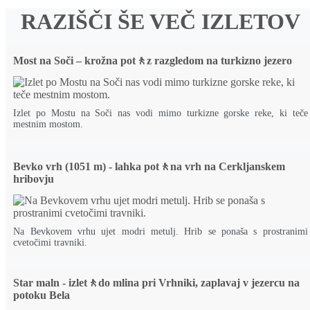
RAZIŠČI ŠE VEČ IZLETOV
Most na Soči – krožna pot🚶z razgledom na turkizno jezero
Izlet po Mostu na Soči nas vodi mimo turkizne gorske reke, ki teče
mestnim mostom.
Bevko vrh (1051 m) - lahka pot🚶na vrh na Cerkljanskem
hribovju
Na Bevkovem vrhu ujet modri metulj. Hrib se ponaša s prostranimi
cvetočimi travniki.
Star maln - izlet🚶do mlina pri Vrhniki, zaplavaj v jezercu na
potoku Bela