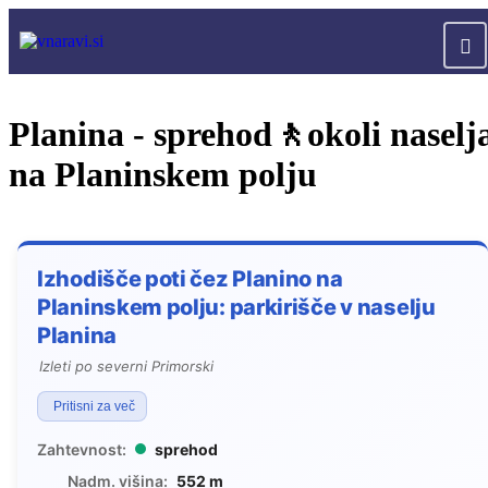
Planina - sprehod🚶okoli naselj
na Planinskem polju
Izhodišče poti čez Planino na
Planinskem polju: parkirišče v naselju
Planina
Izleti po severni Primorski
Pritisni za več
Zahtevnost:
sprehod
Nadm. višina:
552 m