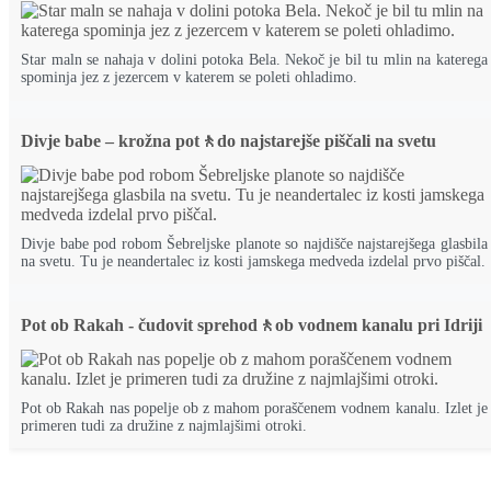
Star maln se nahaja v dolini potoka Bela. Nekoč je bil tu mlin na katerega
spominja jez z jezercem v katerem se poleti ohladimo.
Divje babe – krožna pot🚶do najstarejše piščali na svetu
Divje babe pod robom Šebreljske planote so najdišče najstarejšega glasbila
na svetu. Tu je neandertalec iz kosti jamskega medveda izdelal prvo piščal.
Pot ob Rakah - čudovit sprehod🚶ob vodnem kanalu pri Idriji
Pot ob Rakah nas popelje ob z mahom poraščenem vodnem kanalu. Izlet je
primeren tudi za družine z najmlajšimi otroki.