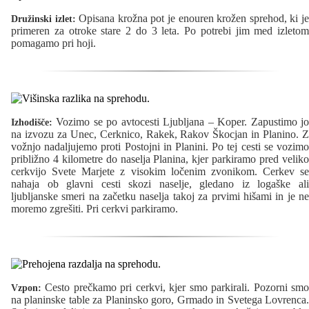
Opisana krožna pot je enouren krožen sprehod, ki j
Družinski izlet:
primeren za otroke stare 2 do 3 leta. Po potrebi jim med izletom
pomagamo pri hoji.
Vozimo se po avtocesti Ljubljana – Koper. Zapustimo jo
Izhodišče:
na izvozu za Unec, Cerknico, Rakek, Rakov Škocjan in Planino. Z
vožnjo nadaljujemo proti Postojni in Planini. Po tej cesti se vozimo
približno 4 kilometre do naselja Planina, kjer parkiramo pred veliko
cerkvijo Svete Marjete z visokim ločenim zvonikom. Cerkev se
nahaja ob glavni cesti skozi naselje, gledano iz logaške ali
ljubljanske smeri na začetku naselja takoj za prvimi hišami in je ne
moremo zgrešiti. Pri cerkvi parkiramo.
Cesto prečkamo pri cerkvi, kjer smo parkirali. Pozorni smo
Vzpon:
na planinske table za Planinsko goro, Grmado in Svetega Lovrenca.