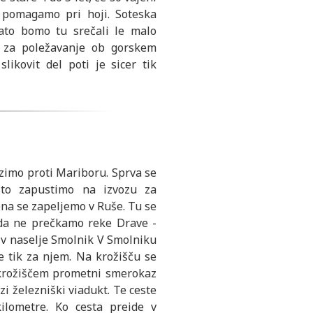
 pomagamo pri hoji. Soteska
ato bomo tu srečali le malo
i za poležavanje ob gorskem
likovit del poti je sicer tik
zimo proti Mariboru. Sprva se
sto zapustimo na izvozu za
ena se zapeljemo v Ruše. Tu se
 da ne prečkamo reke Drave -
 v naselje Smolnik V Smolniku
če tik za njem. Na krožišču se
 krožiščem prometni smerokaz
i železniški viadukt. Te ceste
ilometre. Ko cesta preide v