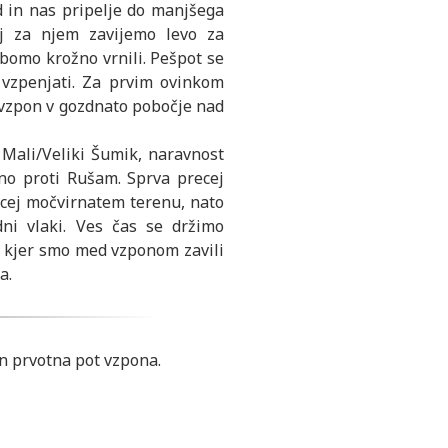
 in nas pripelje do manjšega
j za njem zavijemo levo za
 bomo krožno vrnili. Pešpot se
vzpenjati. Za prvim ovinkom
 vzpon v gozdnato pobočje nad
o Mali/Veliki Šumik, naravnost
no proti Rušam. Sprva precej
recej močvirnatem terenu, nato
ni vlaki. Ves čas se držimo
, kjer smo med vzponom zavili
a.
in prvotna pot vzpona.