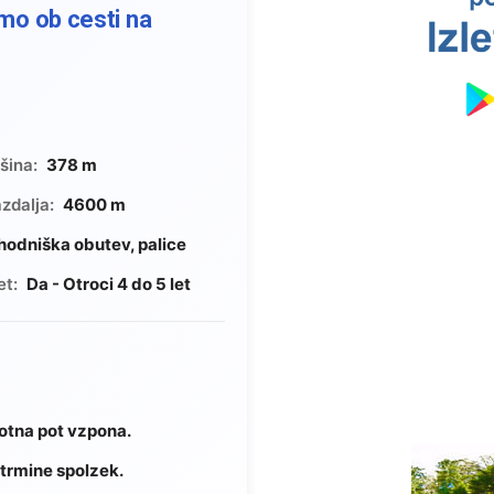
amo ob cesti na
šina:
378 m
zdalja:
4600 m
hodniška obutev, palice
et:
Da - Otroci 4 do 5 let
votna pot vzpona.
strmine spolzek.