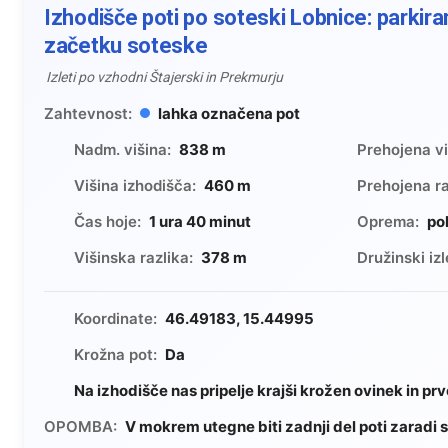
Izhodišče poti po soteski Lobnice: parkir
začetku soteske
Izleti po vzhodni Štajerski in Prekmurju
Zahtevnost:
lahka označena pot
Nadm. višina:
838 m
Prehojena vi
Višina izhodišča:
460 m
Prehojena ra
Čas hoje:
1 ura 40 minut
Oprema:
po
Višinska razlika:
378 m
Družinski izl
Koordinate:
46.49183, 15.44995
Krožna pot:
Da
Na izhodišče nas pripelje krajši krožen ovinek in pr
OPOMBA:
V mokrem utegne biti zadnji del poti zaradi 