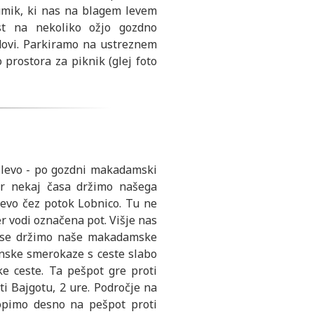
mik, ki nas na blagem levem
t na nekoliko ožjo gozdno
dovi. Parkiramo na ustreznem
prostora za piknik (glej foto
 levo - po gozdni makadamski
ar nekaj časa držimo našega
levo čez potok Lobnico. Tu ne
r vodi označena pot. Višje nas
j se držimo naše makadamske
ninske smerokaze s ceste slabo
e ceste. Ta pešpot gre proti
ti Bajgotu, 2 ure. Področje na
opimo desno na pešpot proti