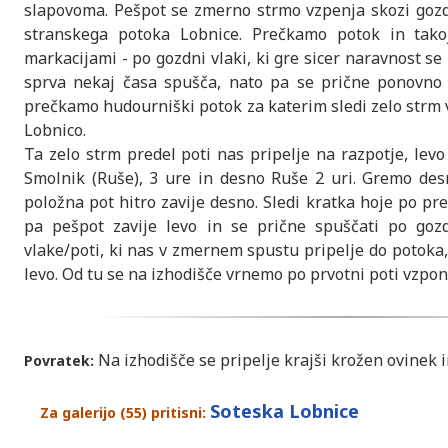
slapovoma. Pešpot se zmerno strmo vzpenja skozi gozd
stranskega potoka Lobnice. Prečkamo potok in tako
markacijami - po gozdni vlaki, ki gre sicer naravnost se
sprva nekaj časa spušča, nato pa se prične ponovno 
prečkamo hudourniški potok za katerim sledi zelo strm
Lobnico.
Ta zelo strm predel poti nas pripelje na razpotje, lev
Smolnik (Ruše), 3 ure in desno Ruše 2 uri. Gremo des
položna pot hitro zavije desno. Sledi kratka hoje po p
pa pešpot zavije levo in se prične spuščati po gozd
vlake/poti, ki nas v zmernem spustu pripelje do potoka
levo. Od tu se na izhodišče vrnemo po prvotni poti vzpon
Na izhodišče se pripelje krajši krožen ovinek 
Povratek:
Soteska Lobnice
Za galerijo (55) pritisni: