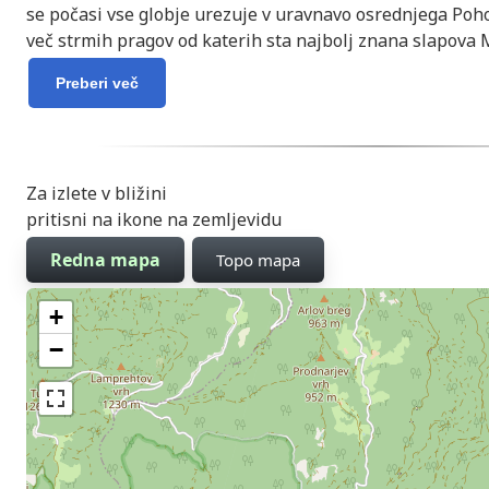
se počasi vse globje urezuje v uravnavo osrednjega Poh
več strmih pragov od katerih sta najbolj znana slapova M
Preberi več
Za izlete v bližini
pritisni na ikone na zemljevidu
Redna mapa
Topo mapa
+
−