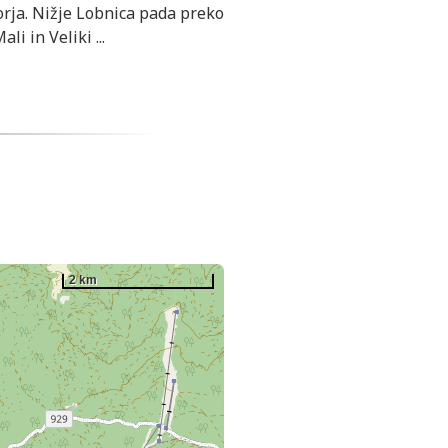
orja. Nižje Lobnica pada preko
ali in Veliki
...
2 km