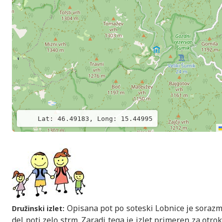
Lat: 46.49183, Long: 15.44995
Opisana pot po soteski Lobnice je sorazme
Družinski izlet:
del poti zelo strm. Zaradi tega je izlet primeren za otrok