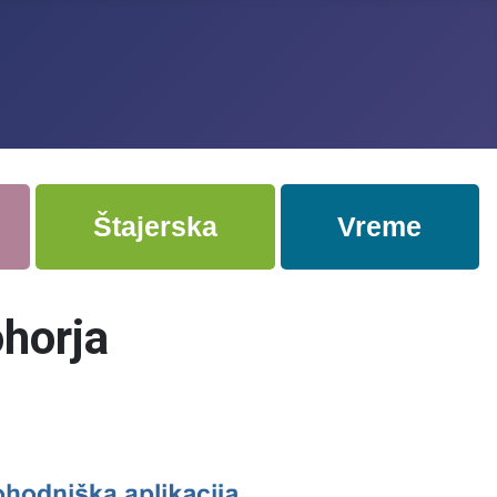
Štajerska
Vreme
ohorja