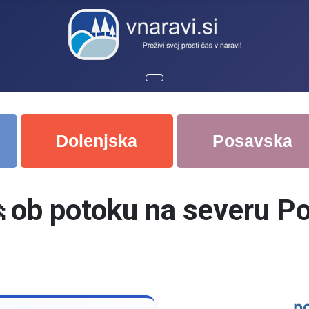
Dolenjska
Posavska
ob potoku na severu P