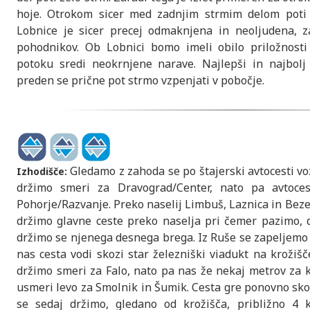
hoje. Otrokom sicer med zadnjim strmim delom poti
Lobnice je sicer precej odmaknjena in neoljudena, z
pohodnikov. Ob Lobnici bomo imeli obilo priložnost
potoku sredi neokrnjene narave. Najlepši in najbolj s
preden se prične pot strmo vzpenjati v pobočje.
Gledamo z zahoda se po štajerski avtocesti vo
Izhodišče:
držimo smeri za Dravograd/Center, nato pa avtoce
Pohorje/Razvanje. Preko naselij Limbuš, Laznica in Bez
držimo glavne ceste preko naselja pri čemer pazimo,
držimo se njenega desnega brega. Iz Ruše se zapeljemo
nas cesta vodi skozi star železniški viadukt na krožiš
držimo smeri za Falo, nato pa nas že nekaj metrov za
usmeri levo za Smolnik in Šumik. Cesta gre ponovno skoz
se sedaj držimo, gledano od krožišča, približno 4 k