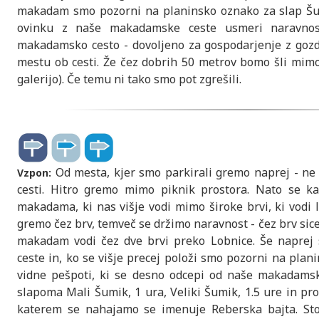
makadam smo pozorni na planinsko oznako za slap Šu
ovinku z naše makadamske ceste usmeri naravnos
makadamsko cesto - dovoljeno za gospodarjenje z goz
mestu ob cesti. Že čez dobrih 50 metrov bomo šli mimo 
galerijo). Če temu ni tako smo pot zgrešili.
Od mesta, kjer smo parkirali gremo naprej - ne
Vzpon:
cesti. Hitro gremo mimo piknik prostora. Nato se k
makadama, ki nas višje vodi mimo široke brvi, ki vodi 
gremo čez brv, temveč se držimo naravnost - čez brv sice
makadam vodi čez dve brvi preko Lobnice. Še napre
ceste in, ko se višje precej položi smo pozorni na pla
vidne pešpoti, ki se desno odcepi od naše makadamsk
slapoma Mali Šumik, 1 ura, Veliki Šumik, 1.5 ure in pro
katerem se nahajamo se imenuje Reberska bajta. St