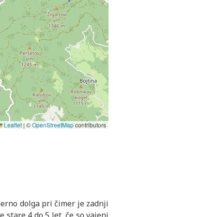
Leaflet
|
©
OpenStreetMap
contributors
rno dolga pri čimer je zadnji
e stare 4 do 5 let, če so vajeni