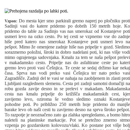
Do mesta kjer smo parkirali gremo naprej po pločniku proti
Vzpon:
Sadinji vasi do katere pridemo po dobrih 150 metrih hoje. Ko
pridemo do table za Sadinjo vas nas smerokaz od Kostanjeve poti
usmeri levo na ozko cesto. Po tej cesti se vzpnemo vse do zadnje
hiše pred katero nas smerokaz Kostanjeve poti usmeri levo na
pešpot. Mimo že omenjene zadnje hiše nas pripelje v gozd. Sledimo
sorazmerno položni, široki in dobro nadelani poti, ki nas višje vodi
mimo ograjenega sadovnjaka. Kmalu za tem se naša pešpot prelevi
v makadamsko cesto. Pripelje nas do asfaltirane ceste po kateri
gremo levo proti vasi Češnjica. Te ceste se sedaj držimo kar nekaj
časa. Sprva nas vodi preko vasi Češnjica ter nato preko vasi
Zagradišče. Zadnji del te vasi se nahaja na zaobljenem in zlasti proti
Ljubljani razglednem slemenu. Cesta pri zadnji samotni domačiji na
robu gozda zavije desno in se prelevi v makadam. Makadamska
cesta nas kmalu pripelje do križišča makadamskih cest, kjer
zavijemo levo, oziroma še vedno sledimo oznaki Kostanjeve
pohodne poti. Po približno 250 metrih hoje pridemo do manjše
barake levo ob naši cesti tu zavijemo desno na sprva široko pešpot.
To razpotje je neoznačeno zato ga zlahka spregledamo, a bomo hitro
naleteli na planinske markacije. Pot se pretežno zmerno strmo
vzpenja po gozdarskem kolovozu/vlaki. Ko postane pot višje bolj