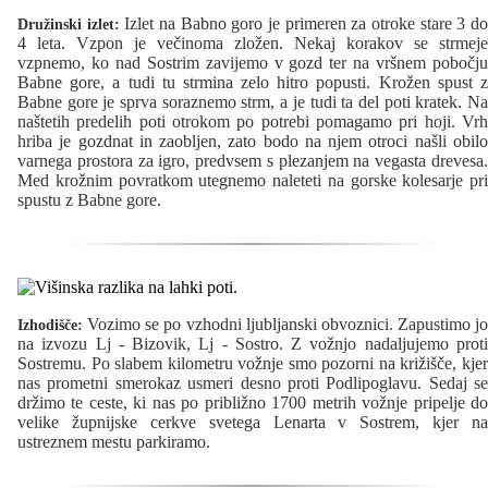
Izlet na Babno goro je primeren za otroke stare 3 d
Družinski izlet:
4 leta. Vzpon je večinoma zložen. Nekaj korakov se strmeje
vzpnemo, ko nad Sostrim zavijemo v gozd ter na vršnem pobočju
Babne gore, a tudi tu strmina zelo hitro popusti. Krožen spust z
Babne gore je sprva soraznemo strm, a je tudi ta del poti kratek. Na
naštetih predelih poti otrokom po potrebi pomagamo pri hoji. Vrh
hriba je gozdnat in zaobljen, zato bodo na njem otroci našli obilo
varnega prostora za igro, predvsem s plezanjem na vegasta drevesa.
Med krožnim povratkom utegnemo naleteti na gorske kolesarje pri
spustu z Babne gore.
Vozimo se po vzhodni ljubljanski obvoznici. Zapustimo jo
Izhodišče:
na izvozu Lj - Bizovik, Lj - Sostro. Z vožnjo nadaljujemo proti
Sostremu. Po slabem kilometru vožnje smo pozorni na križišče, kjer
nas prometni smerokaz usmeri desno proti Podlipoglavu. Sedaj se
držimo te ceste, ki nas po približno 1700 metrih vožnje pripelje do
velike župnijske cerkve svetega Lenarta v Sostrem, kjer na
ustreznem mestu parkiramo.