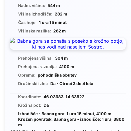
Nadm. višina:
544 m
Višina izhodišča:
282 m
Čas hoje:
1 ura 15 minut
Višinska razlika:
262 m
Prehojena višina:
304 m
Prehojena razdalja:
4100 m
Oprema:
pohodniška obutev
Družinski izlet:
Da - Otroci 3 do 4 leta
Koordinate:
46.03683, 14.63822
Krožna pot:
Da
Izhodišče - Babna gora: 1 ura 15 minut, 4100 m.
Krožen povratek: Babna gora - izhodišče: 1 ura, 3800
m.