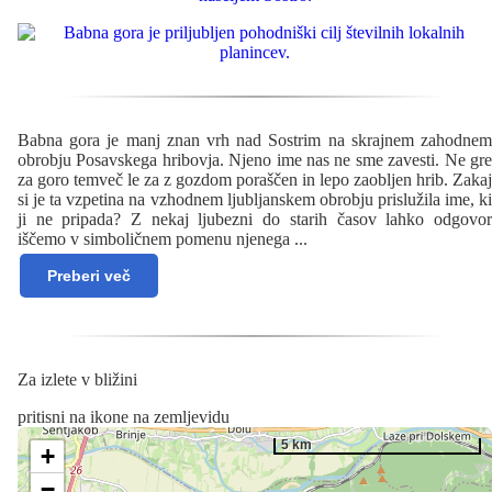
Babna gora je manj znan vrh nad Sostrim na skrajnem zahodnem
obrobju Posavskega hribovja. Njeno ime nas ne sme zavesti. Ne gre
za goro temveč le za z gozdom poraščen in lepo zaobljen hrib. Zakaj
si je ta vzpetina na vzhodnem ljubljanskem obrobju prislužila ime, ki
ji ne pripada? Z nekaj ljubezni do starih časov lahko odgovor
iščemo v simboličnem pomenu njenega
...
Preberi več
Za izlete v bližini
pritisni na ikone na zemljevidu
5 km
+
−