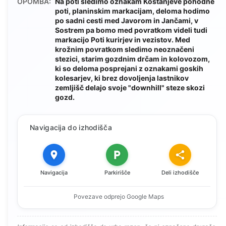
OPOMBA:
Na poti sledimo oznakam Kostanjeve pohodne
poti, planinskim markacijam, deloma hodimo
po sadni cesti med Javorom in Jančami, v
Sostrem pa bomo med povratkom videli tudi
markacijo Poti kurirjev in vezistov. Med
krožnim povratkom sledimo neoznačeni
stezici, starim gozdnim drčam in kolovozom,
ki so deloma posprejani z oznakami goskih
kolesarjev, ki brez dovoljenja lastnikov
zemljišč delajo svoje "downhill" steze skozi
gozd.
Navigacija do izhodišča
Navigacija
Parkirišče
Deli izhodišče
Povezave odprejo Google Maps