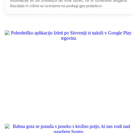
Informacije so od izhodišča do vrha razen, če ni označeno drugače.
Razdalje in višine so ocenjene na podlagi gps podatkov.