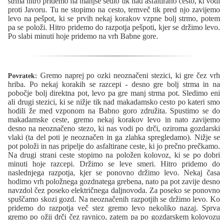
strma hitro pridemo na manjše sedlo tik nad asfaltirano cesto, ki vodi
proti Javoru. Tu ne stopimo na cesto, temveč tik pred njo zavijemo
levo na pešpot, ki se prvih nekaj korakov vzpne bolj strmo, potem
pa se položi. Hitro pridemo do razpotja pešpoti, kjer se držimo levo.
Po slabi minuti hoje pridemo na vrh Babne gore.
Gremo naprej po ozki neoznačeni stezici, ki gre čez vrh
Povratek:
hriba. Po nekaj korakih se razcepi - desno gre bolj strma in na
pobočje bolj direktna pot, levo pa gre manj strma pot. Sledimo eni
ali drugi stezici, ki se nižje tik nad makadamsko cesto po kateri smo
hodili že med vzponom na Babno goro združita. Spustimo se do
makadamske ceste, gremo nekaj korakov levo in nato zavijemo
desno na neoznačeno stezo, ki nas vodi po drči, oziroma gozdarski
vlaki (ta del poti je neoznačen in ga zlahka spregledamo). Nižje se
pot položi in nas pripelje do asfaltirane ceste, ki jo prečno prečkamo.
Na drugi strani ceste stopimo na položen kolovoz, ki se po dobri
minuti hoje razcepi. Držimo se leve smeri. Hitro pridemo do
naslednjega razpotja, kjer se ponovno držimo levo. Nekaj časa
hodimo vrh položnega gozdnatega grebena, nato pa pot zavije desno
navzdol čez poseko električnega daljnovoda. Za poseko se ponovno
spuščamo skozi gozd. Na neoznačenih razpotjih se držimo levo. Ko
pridemo do razpotja več stez gremo levo nekoliko nazaj. Sprva
gremo po ožji drči čez ravnico, zatem pa po gozdarskem kolovozu