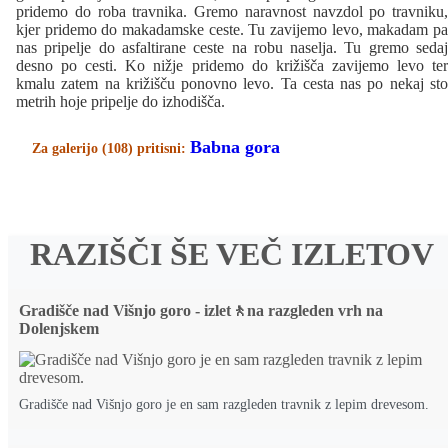
pridemo do roba travnika. Gremo naravnost navzdol po travniku,
kjer pridemo do makadamske ceste. Tu zavijemo levo, makadam pa
nas pripelje do asfaltirane ceste na robu naselja. Tu gremo sedaj
desno po cesti. Ko nižje pridemo do križišča zavijemo levo ter
kmalu zatem na križišču ponovno levo. Ta cesta nas po nekaj sto
metrih hoje pripelje do izhodišča.
Babna gora
Za galerijo (108) pritisni:
RAZIŠČI ŠE VEČ IZLETOV
Gradišče nad Višnjo goro - izlet🚶na razgleden vrh na
Dolenjskem
Gradišče nad Višnjo goro je en sam razgleden travnik z lepim drevesom.