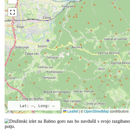
Lat: –, Long: –
Leaflet
|
©
OpenStreetMap
contributors