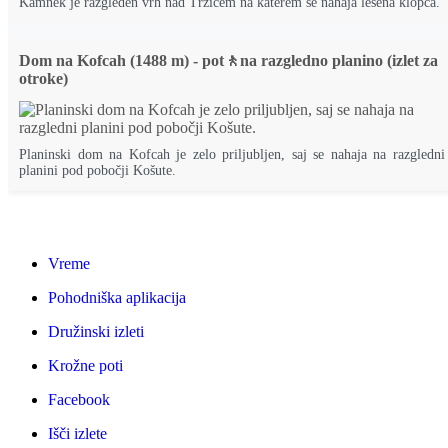
Kamnek je razgleden vrh nad Tržičem na katerem se nahaja lesena klopca.
Dom na Kofcah (1488 m) - pot🚶na razgledno planino (izlet za
otroke)
Planinski dom na Kofcah je zelo priljubljen, saj se nahaja na razgledni
planini pod pobočji Košute.
Vreme
Pohodniška aplikacija
Družinski izleti
Krožne poti
Facebook
Išči izlete