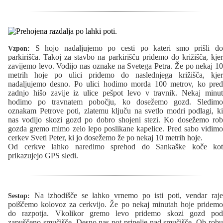
S hojo nadaljujemo po cesti po kateri smo prišli do
Vzpon:
parkirišča. Takoj za stavbo na parkirišču pridemo do križišča, kjer
zavijemo levo. Vodijo nas oznake na Svetega Petra. Že po nekaj 10
metrih hoje po ulici pridemo do naslednjega križišča, kjer
nadaljujemo desno. Po ulici hodimo morda 100 metrov, ko pred
zadnjo hišo zavije iz ulice pešpot levo v travnik. Nekaj minut
hodimo po travnatem pobočju, ko dosežemo gozd. Sledimo
oznakam Petrove poti, zlatemu ključu na svetlo modri podlagi, ki
nas vodijo skozi gozd po dobro shojeni stezi. Ko dosežemo rob
gozda gremo mimo zelo lepo poslikane kapelice. Pred sabo vidimo
cerkev Sveti Peter, ki jo dosežemo že po nekaj 10 metrih hoje.
Od cerkve lahko naredimo sprehod do Sankaške koče kot
prikazujejo GPS sledi.
Na izhodišče se lahko vrnemo po isti poti, vendar raje
Sestop:
poiščemo kolovoz za cerkvijo. Že po nekaj minutah hoje pridemo
do razpotja. Vkolikor gremo levo pridemo skozi gozd pod
zapuščeno smučišče. Desno nas pot pripelje nad smučišče. Ob robu