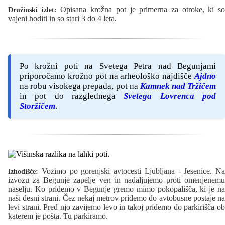
Opisana krožna pot je primerna za otroke, ki s
Družinski izlet:
vajeni hoditi in so stari 3 do 4 leta.
Po krožni poti na Svetega Petra nad Begunjami
priporočamo krožno pot na arheološko najdišče
Ajdno
na robu visokega prepada, pot na
Kamnek nad Tržičem
in pot do razglednega
Svetega Lovrenca pod
Storžičem
.
Vozimo po gorenjski avtocesti Ljubljana - Jesenice. Na
Izhodišče:
izvozu za Begunje zapelje ven in nadaljujemo proti omenjenemu
naselju. Ko pridemo v Begunje gremo mimo pokopališča, ki je na
naši desni strani. Čez nekaj metrov pridemo do avtobusne postaje na
levi strani. Pred njo zavijemo levo in takoj pridemo do parkirišča ob
katerem je pošta. Tu parkiramo.