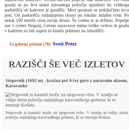
gozda se po levi strani travnatega pobočja spustimo do velikega
parkirišča ob katerem je gostišče. Med spustom se priključimo levo
poti. Od parkirišča nadaljujemo desno po lokalni asfaltni cesti. Po
nekaj 100 metrih cesta zavija desno. Še vedno se je držimo. Pripelje
nas v center Begunj. Gremo naravnost mimo velike cerkve in gradu
v katerem so bili zapori in kmalu pridemo na izhodišče.
Sveti Peter
Za galerijo pritisni (70):
RAZIŠČI ŠE VEČ IZLETOV
Stegovnik (1692 m) - krožna pot🚶čez goro z naravnim oknom,
Karavanke
Stegovnik in kamniti možic na njegovem vrhu. V ozadju se vidijo strma
pobočja najdaljšega karavanškega grebena, ki se imenuje Košuta.