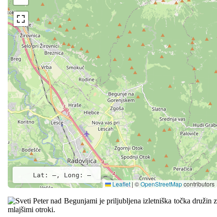
Lat: –, Long: –
Leaflet
|
©
OpenStreetMap
contributors