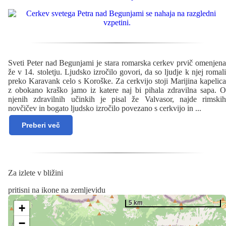
Sveti Peter nad Begunjami je stara romarska cerkev prvič omenjena
že v 14. stoletju. Ljudsko izročilo govori, da so ljudje k njej romali
preko Karavank celo s Koroške. Za cerkvijo stoji Marijina kapelica
z obokano kraško jamo iz katere naj bi pihala zdravilna sapa. O
njenih zdravilnih učinkih je pisal že Valvasor, najde rimskih
novčičev in bogato ljudsko izročilo povezano s cerkvijo in
...
Preberi več
Za izlete v bližini
pritisni na ikone na zemljevidu
5 km
+
−