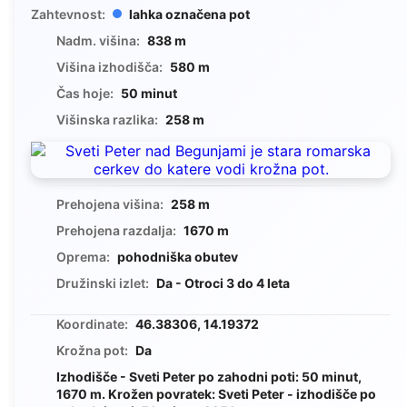
Zahtevnost:
lahka označena pot
Nadm. višina:
838 m
Višina izhodišča:
580 m
Čas hoje:
50 minut
Višinska razlika:
258 m
Prehojena višina:
258 m
Prehojena razdalja:
1670 m
Oprema:
pohodniška obutev
Družinski izlet:
Da - Otroci 3 do 4 leta
Koordinate:
46.38306, 14.19372
Krožna pot:
Da
Izhodišče - Sveti Peter po zahodni poti: 50 minut,
1670 m. Krožen povratek: Sveti Peter - izhodišče po